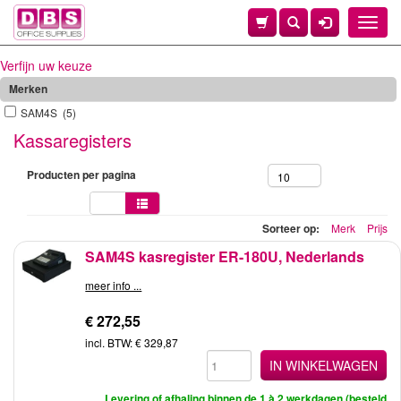
Toggle
naviga
Verfijn uw keuze
Merken
SAM4S (5)
Kassaregisters
Producten per pagina
10
Sorteer op:
Merk
Prijs
SAM4S kasregister ER-180U, Nederlands
meer info ...
€ 272,55
incl. BTW: € 329,87
IN WINKELWAGEN
Levering of afhaling binnen de 1 à 2 werkdagen (besteld