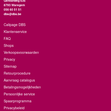
Gentseweg 636
8793 Waregem
056 60 51 51
dbs@dbs.be
Calipage DBS
Klantenservice
FAQ
Shops
Verkoopsvoorwaarden
Privacy
Sitemap
Retourprocedure
Aanvraag catalogus
Betalingsmogelijkheden
Persoonlijke service
Spaarprogramma
Privacybeleid