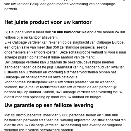
van uw kantoor. Bekijk een geanimeerde voorstelling van het calipage-
netwerk.
Het juiste product voor uw kantoor
Bij Calipage vindt u meer dan
18.000 kantoorartikelen
die we binnen 24 uur
feilloos bij u op kantoor afleveren.
Elke Calipage verdeler kan rekenen op de slagkracht van Calipage Europe,
een organisatie van meer dan 350 zelfstandige gespecialiseerde
ondernemers en kantoorexperten. Deze schaalgrootte vertaalt hij voor u naar
scherpe prijzen op het meest ruime aanbod van de markt.
Uw Calipage verdeler kan u daarom de bekende, gevestigde merken
aanbieden tegen de beste prijs. Daarnaast kan hij, met behoud van kwaliteit,
u steeds een uitstekend en voordelig alternatief voorstellen binnen het
Calipage- en 5Star-gamma uit onze catalogus.
Voor optimaal bestelgemak kan u uw orders plaatsen via de webshop,
telefoon, fax, e-mail of rechtstreeks aan uw verdeler via een persoonlijk
bezoek bij u op kantoor. Kortom, uw Calipage verdeler staat volledig tot uw
dienst voor een oplossing op maat van uw kantoor en budget.
Uw garantie op een feilloze levering
Met 22 distributiecentra, meer dan 2.000 personeelsleden en 1.000.000
bestellijnen per week staat een nauwkeurig afgestemd logistiek apparaat ten
dienste van uw Calipage verdeler. Uw bestelling met levering de volgende
werkdag ligt in veilige,betrouwbare handen.