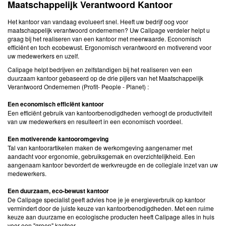
Maatschappelijk Verantwoord Kantoor
Het kantoor van vandaag evolueert snel. Heeft uw bedrijf oog voor
maatschappelijk verantwoord ondernemen? Uw Calipage verdeler helpt u
graag bij het realiseren van een kantoor met meerwaarde. Economisch
efficiënt en toch ecobewust. Ergonomisch verantwoord en motiverend voor
uw medewerkers en uzelf.
Calipage helpt bedrijven en zelfstandigen bij het realiseren ven een
duurzaam kantoor gebaseerd op de drie pijlers van het Maatschappelijk
Verantwoord Ondernemen (Profit- People - Planet) :
Een economisch efficiënt kantoor
Een efficiënt gebruik van kantoorbenodigdheden verhoogt de productiviteit
van uw medewerkers en resulteert in een economisch voordeel.
Een motiverende kantooromgeving
Tal van kantoorartikelen maken de werkomgeving aangenamer met
aandacht voor ergonomie, gebruiksgemak en overzichtelijkheid. Een
aangenaam kantoor bevordert de werkvreugde en de collegiale inzet van uw
medewerkers.
Een duurzaam, eco-bewust kantoor
De Calipage specialist geeft advies hoe je je energieverbruik op kantoor
vermindert door de juiste keuze van kantoorbenodigdheden. Met een ruime
keuze aan duurzame en ecologische producten heeft Calipage alles in huis
voor een "groen" kantoor.