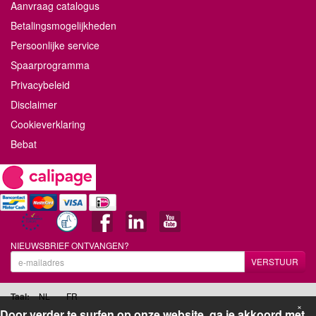
Aanvraag catalogus
Betalingsmogelijkheden
Persoonlijke service
Spaarprogramma
Privacybeleid
Disclaimer
Cookieverklaring
Bebat
NIEUWSBRIEF ONTVANGEN?
VERSTUUR
Taal:
NL
FR
×
Door verder te surfen op onze website, ga je akkoord met