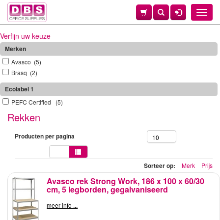
Toggle
naviga
Verfijn uw keuze
Merken
Avasco (5)
Brasq (2)
Ecolabel 1
PEFC Certified (5)
Rekken
Producten per pagina
10
Sorteer op:
Merk
Prijs
Avasco rek Strong Work, 186 x 100 x 60/30
cm, 5 legborden, gegalvaniseerd
meer info ...