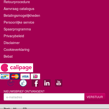
Retourprocedure
Aanvraag catalogus
Betalingsmogelijkheden
Persoonlijke service
Spaarprogramma
Privacybeleid
Disclaimer
Cookieverklaring
Bebat
NIEUWSBRIEF ONTVANGEN?
VERSTUUR
Taal:
NL
FR