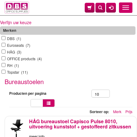
Toggle
naviga
Verfijn uw keuze
Merken
DBS (1)
Euroseats (7)
HÅG (3)
OFFICE products (4)
RH (1)
Topstar (11)
Bureaustoelen
Producten per pagina
10
Sorteer op:
Merk
Prijs
HÅG bureaustoel Capisco Pulse 8010,
uitvoering kunststof + gestoffeerd zitkussen
meer info ...