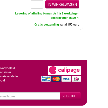
IN WINKELWAGEN
Levering of afhaling binnen de 1 à 2 werkdagen
(besteld voor 16.00 h)
Gratis verzending
vanaf 150 euro
ivacybeleid
sclaimer
okieverklaring
ebat
VERSTUUR