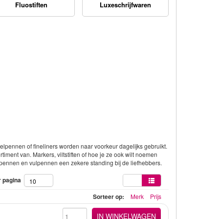
Fluostiften
Luxeschrijfwaren
elpennen of fineliners worden naar voorkeur dagelijks gebruikt.
ment van. Markers, viltstiften of hoe je ze ook wilt noemen
epennen en vulpennen een zekere standing bij de liefhebbers.
r pagina
10
Sorteer op:
Merk
Prijs
IN WINKELWAGEN