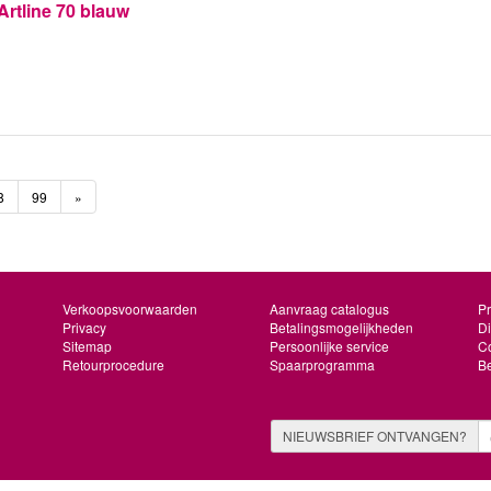
rtline 70 blauw
8
99
»
Verkoopsvoorwaarden
Aanvraag catalogus
Pr
Privacy
Betalingsmogelijkheden
Di
Sitemap
Persoonlijke service
Co
Retourprocedure
Spaarprogramma
B
NIEUWSBRIEF ONTVANGEN?