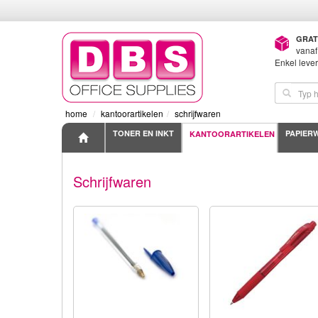
GRAT
vanaf
Enkel leve
home
kantoorartikelen
schrijfwaren
TONER EN INKT
PAPIER
KANTOORARTIKELEN
Schrijfwaren