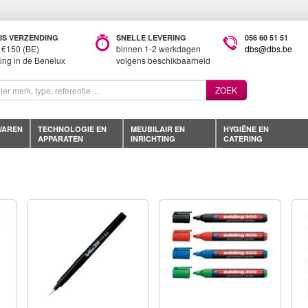
IS VERZENDING
SNELLE LEVERING
056 60 51 51
 €150 (BE)
binnen 1-2 werkdagen
dbs@dbs.be
ring in de Benelux
volgens beschikbaarheid
ZOEK
WAREN
TECHNOLOGIE EN
MEUBILAIR EN
HYGIËNE EN
APPARATEN
INRICHTING
CATERING