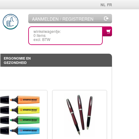
NL
FR
AANMELDEN / REGISTREREN
winkelwagentje:
0 items
excl. BTW
ERGONOMIE EN
GEZONDHEID