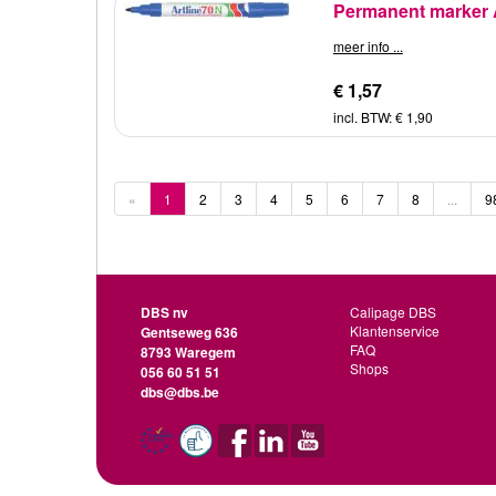
Permanent marker A
meer info ...
€ 1,57
incl. BTW: € 1,90
«
1
2
3
4
5
6
7
8
...
9
DBS nv
Calipage DBS
Klantenservice
Gentseweg 636
FAQ
8793 Waregem
Shops
056 60 51 51
dbs@dbs.be