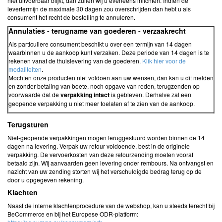
niet uitvoerbaar blijkt, dan zullen wij u eveneens inlichten. Indien de
levertermijn de maximale 30 dagen zou overschrijden dan hebt u als
consument het recht de bestelling te annuleren.
Annulaties - terugname van goederen - verzaakrecht
Als particuliere consument beschikt u over een termijn van 14 dagen
waarbinnen u de aankoop kunt verzaken. Deze periode van 14 dagen is te
rekenen vanaf de thuislevering van de goederen.
Klik hier voor de
modaliteiten
.
Mochten onze producten niet voldoen aan uw wensen, dan kan u dit melden
en zonder betaling van boete, noch opgave van reden, terugzenden op
voorwaarde dat de
verpakking intact
is gebleven. Derhalve zal een
geopende verpakking u niet meer toelaten af te zien van de aankoop.
Terugsturen
Niet-geopende verpakkingen mogen teruggestuurd worden binnen de 14
dagen na levering. Verpak uw retour voldoende, best in de originele
verpakking. De vervoerkosten van deze retourzending moeten vooraf
betaald zijn. Wij aanvaarden geen levering onder rembours. Na ontvangst en
nazicht van uw zending storten wij het verschuldigde bedrag terug op de
door u opgegeven rekening.
Klachten
Naast de interne klachtenprocedure van de webshop, kan u steeds terecht bij
BeCommerce en bij het Europese ODR-platform: