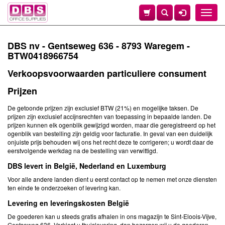
Toggle
naviga
DBS nv - Gentseweg 636 - 8793 Waregem -
BTW0418966754
Verkoopsvoorwaarden particuliere consument
Prijzen
De getoonde prijzen zijn exclusief BTW (21%) en mogelijke taksen. De
prijzen zijn exclusief accijnsrechten van toepassing in bepaalde landen. De
prijzen kunnen elk ogenblik gewijzigd worden, maar die geregistreerd op het
ogenblik van bestelling zijn geldig voor facturatie. In geval van een duidelijk
onjuiste prijs behouden wij ons het recht deze te corrigeren; u wordt daar de
eerstvolgende werkdag na de bestelling van verwittigd.
DBS levert in België, Nederland en Luxemburg
Voor alle andere landen dient u eerst contact op te nemen met onze diensten
ten einde te onderzoeken of levering kan.
Levering en leveringskosten België
De goederen kan u steeds gratis afhalen in ons magazijn te Sint-Eloois-Vijve,
Gentseweg 636. Verkiest u thuislevering, dan bezorgen wij u de goederen