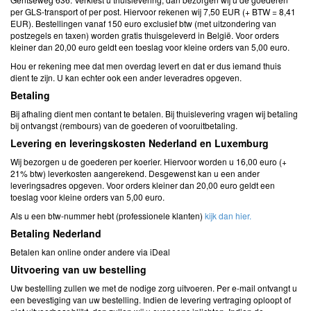
per GLS-transport of per post. Hiervoor rekenen wij 7,50 EUR (+ BTW = 8,41
EUR). Bestellingen vanaf 150 euro exclusief btw (met uitzondering van
postzegels en taxen) worden gratis thuisgeleverd in België. Voor orders
kleiner dan 20,00 euro geldt een toeslag voor kleine orders van 5,00 euro.
Hou er rekening mee dat men overdag levert en dat er dus iemand thuis
dient te zijn. U kan echter ook een ander leveradres opgeven.
Betaling
Bij afhaling dient men contant te betalen. Bij thuislevering vragen wij betaling
bij ontvangst (rembours) van de goederen of vooruitbetaling.
Levering en leveringskosten Nederland en Luxemburg
Wij bezorgen u de goederen per koerier. Hiervoor worden u 16,00 euro (+
21% btw) leverkosten aangerekend. Desgewenst kan u een ander
leveringsadres opgeven. Voor orders kleiner dan 20,00 euro geldt een
toeslag voor kleine orders van 5,00 euro.
Als u een btw-nummer hebt (professionele klanten)
kijk dan hier.
Betaling Nederland
Betalen kan online onder andere via iDeal
Uitvoering van uw bestelling
Uw bestelling zullen we met de nodige zorg uitvoeren. Per e-mail ontvangt u
een bevestiging van uw bestelling. Indien de levering vertraging oploopt of