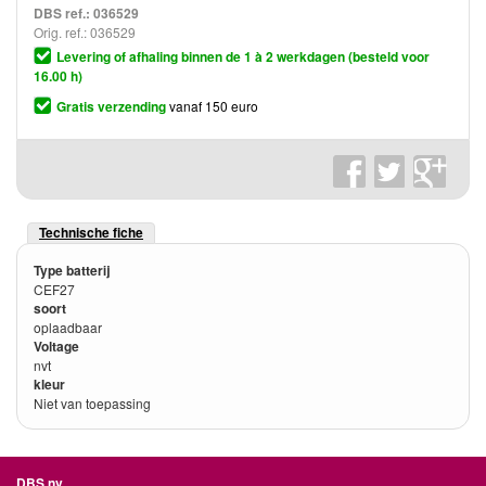
DBS ref.:
036529
Orig. ref.: 036529
Levering of afhaling binnen de 1 à 2 werkdagen (besteld voor
16.00 h)
Gratis verzending
vanaf 150 euro
Technische fiche
Type batterij
CEF27
soort
oplaadbaar
Voltage
nvt
kleur
Niet van toepassing
DBS nv