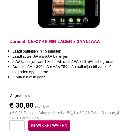
Duracell CEF27 45 MIN LADER + 2AA&2AAA
Laadt batterijen in 45 minuten
Laadt zowel AA als AAA batterijen
2 AA batterijen van 1.300 mAh en 2 AAA 750 mAh inbegrepen
Duracell AA 1.300 mAh/ AAA 750 mAh batterijen blijven tot 6
maanden opgeladen*
* indien niet in gebruik
Vergroot foto
€
30,80
Excl. btw
+ € 0,06 Recupel Adapter,Kabel <=50_1 + € 0,26 Bebat Bijdrage_4
incl. BTW: € 37,65
IN WINKELWAGEN