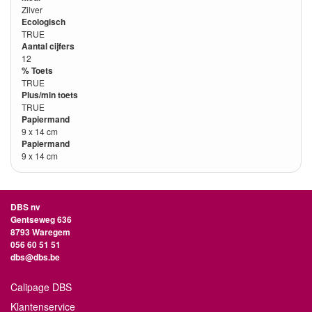
Zilver
Ecologisch
TRUE
Aantal cijfers
12
% Toets
TRUE
Plus/min toets
TRUE
Papiermand
9 x 14 cm
Papiermand
9 x 14 cm
DBS nv
Gentseweg 636
8793 Waregem
056 60 51 51
dbs@dbs.be
Calipage DBS
Klantenservice