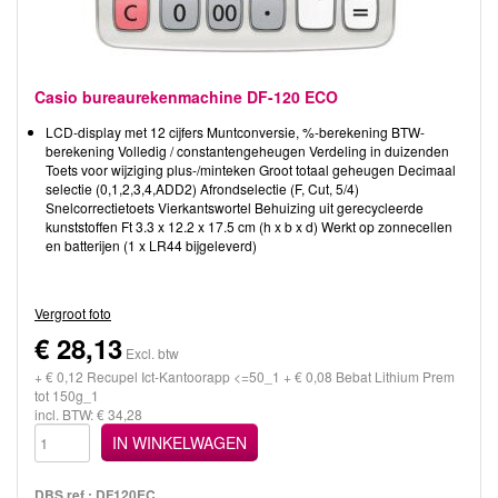
Casio bureaurekenmachine DF-120 ECO
LCD-display met 12 cijfers Muntconversie, %-berekening BTW-
berekening Volledig / constantengeheugen Verdeling in duizenden
Toets voor wijziging plus-/minteken Groot totaal geheugen Decimaal
selectie (0,1,2,3,4,ADD2) Afrondselectie (F, Cut, 5/4)
Snelcorrectietoets Vierkantswortel Behuizing uit gerecycleerde
kunststoffen Ft 3.3 x 12.2 x 17.5 cm (h x b x d) Werkt op zonnecellen
en batterijen (1 x LR44 bijgeleverd)
Vergroot foto
€
28,13
Excl. btw
+ € 0,12 Recupel Ict-Kantoorapp <=50_1 + € 0,08 Bebat Lithium Prem
tot 150g_1
incl. BTW: € 34,28
IN WINKELWAGEN
DBS ref.:
DF120EC